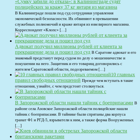
«Сумку забили до отказа»: в Калининграде судят
полицейских за кражу 37 кг янтаря из магазина
В Калининграде пошли под суд сотрудники управления
экономической безопасности. Их обвиняют в превышении
служебных полномочий и краже янтаря из ювелирного магазина.
Корреспондент «Клопс» […]
Адвокат получил миллионы рублей от клиента за
прекращение дела и пошел под суд
В Саратове адвокат и его
знакомый предстанут перед судом по делу о мошенничестве и
покушении на него. Защитник и его товарищ договорились с
жителем Саратовской области, подозреваемом […]
10 главных
правил свободных отношений
Прежде чем вступать в такие
отношения, узнайте, с чем предстоит столкнуться.
В Запорожской области нашли тайник с боеприпасами
В
районе села Азовское Запорожской области полицейские нашли
тайник с боеприпасами. В тайнике были спрятаны два корпуса
гранат Ф1 и РГД-5, взрыватели к ним, а также форма Вооруженных
[…]