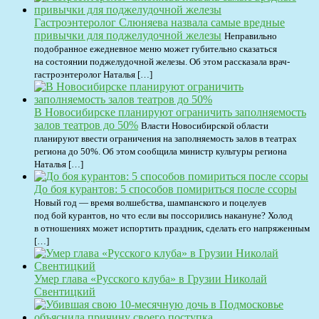
Гастроэнтеролог Слюняева назвала самые вредные
привычки для поджелудочной железы
Неправильно
подобранное ежедневное меню может губительно сказаться
на состоянии поджелудочной железы. Об этом рассказала врач-
гастроэнтеролог Наталья […]
В Новосибирске планируют ограничить заполняемость
залов театров до 50%
Власти Новосибирской области
планируют ввести ограничения на заполняемость залов в театрах
региона до 50%. Об этом сообщила министр культуры региона
Наталья […]
До боя курантов: 5 способов помириться после ссоры
Новый год — время волшебства, шампанского и поцелуев
под бой курантов, но что если вы поссорились накануне? Холод
в отношениях может испортить праздник, сделать его напряженным
[…]
Умер глава «Русского клуба» в Грузии Николай
Свентицкий