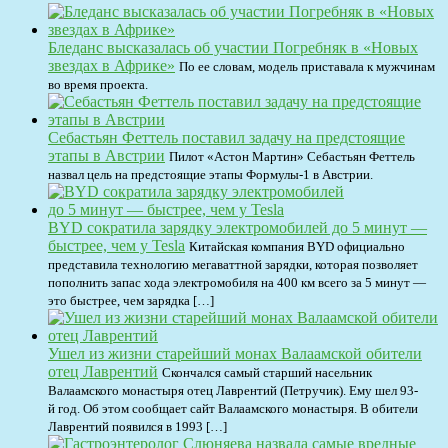
Бледанс высказалась об участии Погребняк в «Новых
звездах в Африке»
По ее словам, модель приставала к мужчинам
во время проекта.
Себастьян Феттель поставил задачу на предстоящие
этапы в Австрии
Пилот «Астон Мартин» Себастьян Феттель
назвал цель на предстоящие этапы Формулы-1 в Австрии.
BYD сократила зарядку электромобилей до 5 минут —
быстрее, чем у Tesla
Китайская компания BYD официально
представила технологию мегаваттной зарядки, которая позволяет
пополнить запас хода электромобиля на 400 км всего за 5 минут —
это быстрее, чем зарядка […]
Ушел из жизни старейший монах Валаамской обители
отец Лаврентий
Скончался самый старший насельник
Валаамского монастыря отец Лаврентий (Петручик). Ему шел 93-
й год. Об этом сообщает сайт Валаамского монастыря. В обители
Лаврентий появился в 1993 […]