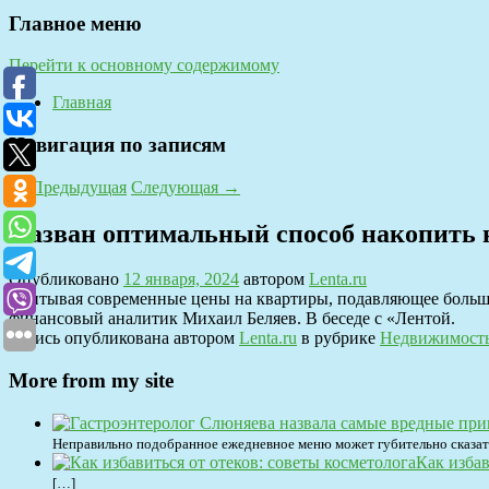
Главное меню
Перейти к основному содержимому
Главная
Навигация по записям
←
Предыдущая
Следующая
→
Назван оптимальный способ накопить 
Опубликовано
12 января, 2024
автором
Lenta.ru
Учитывая современные цены на квартиры, подавляющее больши
финансовый аналитик Михаил Беляев. В беседе с «Лентой.
Запись опубликована автором
Lenta.ru
в рубрике
Недвижимост
More from my site
Неправильно подобранное ежедневное меню может губительно сказать
Как избав
[…]