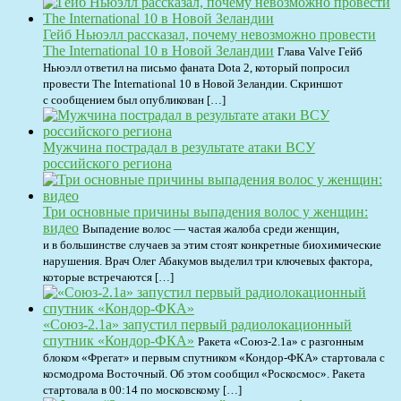
Гейб Ньюэлл рассказал, почему невозможно провести
The International 10 в Новой Зеландии
Глава Valve Гейб
Ньюэлл ответил на письмо фаната Dota 2, который попросил
провести The International 10 в Новой Зеландии. Скриншот
с сообщением был опубликован […]
Мужчина пострадал в результате атаки ВСУ
российского региона
Три основные причины выпадения волос у женщин:
видео
Выпадение волос — частая жалоба среди женщин,
и в большинстве случаев за этим стоят конкретные биохимические
нарушения. Врач Олег Абакумов выделил три ключевых фактора,
которые встречаются […]
«Союз-2.1а» запустил первый радиолокационный
спутник «Кондор-ФКА»
Ракета «Союз-2.1а» с разгонным
блоком «Фрегат» и первым спутником «Кондор-ФКА» стартовала с
космодрома Восточный. Об этом сообщил «Роскосмос». Ракета
стартовала в 00:14 по московскому […]