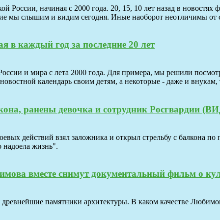
й России, начиная с 2000 года. 20, 15, 10 лет назад в новостях
акие мы слышим и видим сегодня. Иные наоборот неотличимы от 
ая в каждый год за последние 20 лет
сии и мира с лета 2000 года. Для примера, мы решили посмотрет
новостной календарь своим детям, а некоторые - даже и внукам,
кона, ранены девочка и сотрудник Росгвардии (В
евых действий взял заложника и открыл стрельбу с балкона по 
о надоела жизнь".
мова вместе снимут документальный фильм о ку
 древнейшие памятники архитектуры. В каком качестве Любимова 