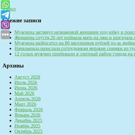
31
« Июл
Свежие записи
Мужчина заглянул незнакомой женщине под юбку в поис
Женщина спустя 20 лет поймала мать на лжи и разгадал
Мужчина разбогател на 80 миллионов рублей из-за любв
Начальница разослала сотрудникам мерзкие снимки из ту
12 голых мужчин прибежали в элитный район города на 
Архивы
Август 2026
Июль 2026
Июнь 2026
Май 2026
Апрель 2026
Март 2026
Февраль 2026
Январь 2026
Декабрь 2025
Ноябрь 2025
Октябрь 2025