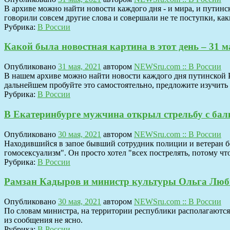
В архиве можно найти новости каждого дня - и мира, и путинско
говорили совсем другие слова и совершали не те поступки, к
Рубрика:
В России
Какой была новостная картина в этот день – 31 м
Опубликовано
31 мая, 2021
автором
NEWSru.com :: В России
В нашем архиве можно найти новости каждого дня путинской Рос
дальнейшем пробуйте это самостоятельно, предложите изучить 
Рубрика:
В России
В Екатеринбурге мужчина открыл стрельбу с бал
Опубликовано
30 мая, 2021
автором
NEWSru.com :: В России
Находившийся в запое бывший сотрудник полиции и ветеран бо
гомосексуализм". Он просто хотел "всех пострелять, потому чт
Рубрика:
В России
Рамзан Кадыров и министр культуры Ольга Люби
Опубликовано
30 мая, 2021
автором
NEWSru.com :: В России
По словам министра, на территории республики располагаются
из сообщения не ясно.
Рубрика:
В России