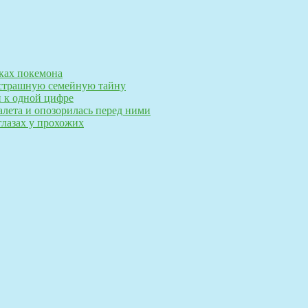
ках покемона
а страшную семейную тайну
и к одной цифре
алета и опозорилась перед ними
глазах у прохожих