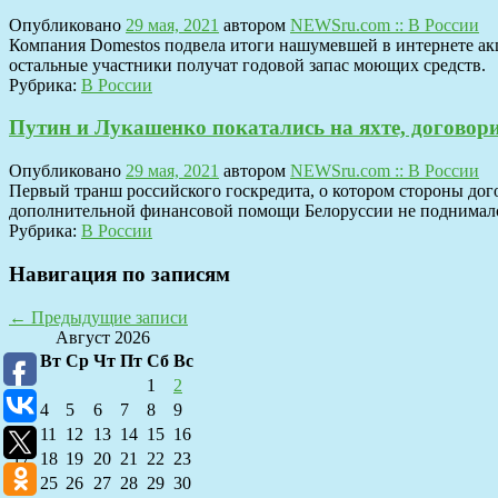
Опубликовано
29 мая, 2021
автором
NEWSru.com :: В России
Компания Domestos подвела итоги нашумевшей в интернете акц
остальные участники получат годовой запас моющих средств.
Рубрика:
В России
Путин и Лукашенко покатались на яхте, договори
Опубликовано
29 мая, 2021
автором
NEWSru.com :: В России
Первый транш российского госкредита, о котором стороны дого
дополнительной финансовой помощи Белоруссии не поднимался
Рубрика:
В России
Навигация по записям
←
Предыдущие записи
Август 2026
Пн
Вт
Ср
Чт
Пт
Сб
Вс
1
2
3
4
5
6
7
8
9
10
11
12
13
14
15
16
17
18
19
20
21
22
23
24
25
26
27
28
29
30