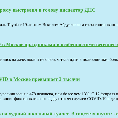
орому выстрелил в голову инспектор ДПС
ль Toyota с 19-летним Векилом Абдуллаевым из-за тонированных
 в Москве праздниками и особенностями весеннего
ились на даче, дома и не очень хотели идти в поликлиники, бо
VID в Москве превышает 3 тысячи
величилось на 478 человека, или более чем 13%. С 12 февраля в
али вновь фиксировать свыше двух тысяч случаев COVID-19 в день
 на худший школьный туалет. В соцсетях шутят: 