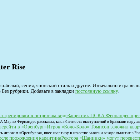
er Rise
но-белый, сепия, японский стиль и другие. Изначально игра вышл
 Без рубрики. Добавьте в закладки
постоянную ссылку
.
Защитник ЦСКА Фернандес призна
А Марио Фернандес рассказал, как в бытность выступлений в Бразилии наруша
Игрок «Коло-Коло» Томпсон заложил кварт
игроком «Оренбурга», внес квартиру в качестве залога и вскоре вылетит в Ро
Ректора «Шанинки» могут перевест