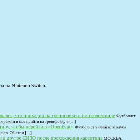
а на Nintendo Switch.
лся, что приходил на тренировки в нетрезвом виде
Футболист
л режим и мог прийти на тренировку в […]
иру, чтобы перейти в «Оренбург»
Футболист чилийского клуба
ссию. Об этом […]
и в другое СИЗО после прохождения карантина
МОСКВА,