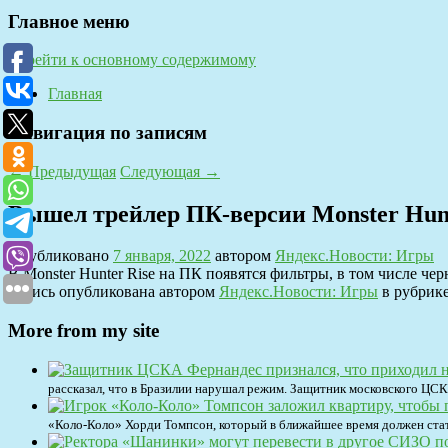
Главное меню
Перейти к основному содержимому
Главная
Навигация по записям
←
Предыдущая
Следующая
→
Вышел трейлер ПК-версии Monster Hunt
Опубликовано
7 января, 2022
автором
Яндекс.Новости: Игры
В Monster Hunter Rise на ПК появятся фильтры, в том числе чер
Запись опубликована автором
Яндекс.Новости: Игры
в рубрике
More from my site
рассказал, что в Бразилии нарушал режим. Защитник московского ЦСК
«Коло-Коло» Хорди Томпсон, который в ближайшее время должен стать 