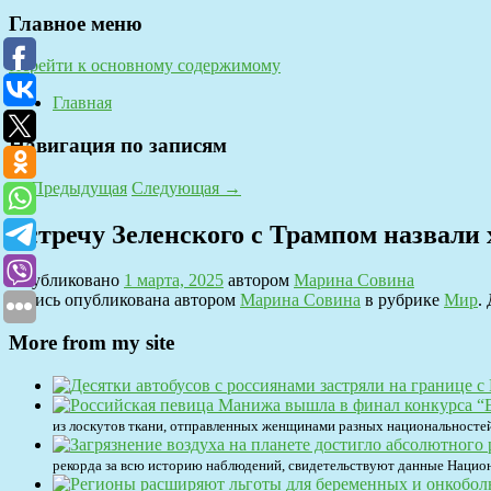
Главное меню
Перейти к основному содержимому
Главная
Навигация по записям
←
Предыдущая
Следующая
→
Встречу Зеленского с Трампом назвали 
Опубликовано
1 марта, 2025
автором
Марина Совина
Запись опубликована автором
Марина Совина
в рубрике
Мир
.
More from my site
из лоскутов ткани, отправленных женщинами разных национальностей 
рекорда за всю историю наблюдений, свидетельствуют данные Нацио