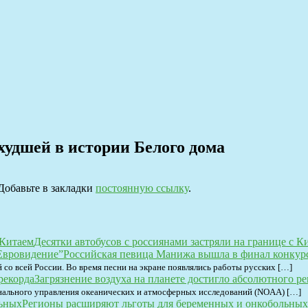
худшей в истории Белого дома
 Добавьте в закладки
постоянную ссылку
.
Десятки автобусов с россиянами застряли на границе с К
Российская певица Манижа вышла в финал конкур
со всей России. Во время песни на экране появлялись работы русских […]
Загрязнение воздуха на планете достигло абсолютного ре
нального управления океанических и атмосферных исследований (NOAA) […]
Регионы расширяют льготы для беременных и онкобольных