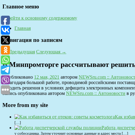
Главное меню
Перейти к основному содержимому
Главная
Навигация по записям
←
Предыдущая
Следующая
→
В Минпромторге рассчитывают решить 
Опубликовано
12 мая, 2021
автором
NEWSru.com :: Автоновос
"Благодаря большой работе, проводимой российскими поставщи
находить решения в условиях дефицита электронных компоненто
Запись опубликована автором
NEWSru.com :: Автоновости
в р
More from my site
Как избав
[…]
Работа диспетч
у собеседника. Затем уточнит основные данные и адрес места […]