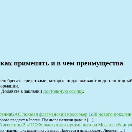
 как применять и в чем преимущества
енебрегать средствами, которые поддерживают водно-липидный б
формации.
. Добавьте в закладки
постоянную ссылку
.
GAC показал флагманский кроссовер GS8 нового поколен
торого продают в России. Премьера новинки должна […]
В «ПСЖ» выступили против вызова Месси в сборну
вших травмы полузащитника Леандро Паредеса и нападающего Лионеля […]