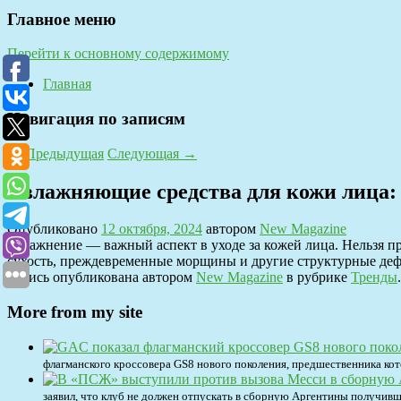
Главное меню
Перейти к основному содержимому
Главная
Навигация по записям
←
Предыдущая
Следующая
→
Увлажняющие средства для кожи лица:
Опубликовано
12 октября, 2024
автором
New Magazine
Увлажнение — важный аспект в уходе за кожей лица. Нельзя пр
сухость, преждевременные морщины и другие структурные де
Запись опубликована автором
New Magazine
в рубрике
Тренды
More from my site
флагманского кроссовера GS8 нового поколения, предшественника ко
заявил, что клуб не должен отпускать в сборную Аргентины получи