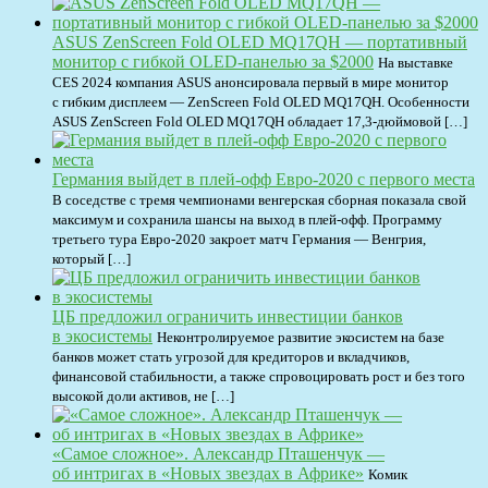
ASUS ZenScreen Fold OLED MQ17QH — портативный
монитор с гибкой OLED-панелью за $2000
На выставке
CES 2024 компания ASUS анонсировала первый в мире монитор
с гибким дисплеем — ZenScreen Fold OLED MQ17QH. Особенности
ASUS ZenScreen Fold OLED MQ17QH обладает 17,3-дюймовой […]
Германия выйдет в плей-офф Евро-2020 с первого места
В соседстве с тремя чемпионами венгерская сборная показала свой
максимум и сохранила шансы на выход в плей-офф. Программу
третьего тура Евро-2020 закроет матч Германия — Венгрия,
который […]
ЦБ предложил ограничить инвестиции банков
в экосистемы
Неконтролируемое развитие экосистем на базе
банков может стать угрозой для кредиторов и вкладчиков,
финансовой стабильности, а также спровоцировать рост и без того
высокой доли активов, не […]
«Самое сложное». Александр Пташенчук —
об интригах в «Новых звездах в Африке»
Комик