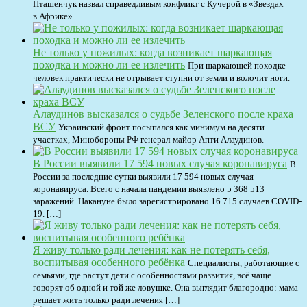
Пташенчук назвал справедливым конфликт с Кучерой в «Звездах
в Африке».
Не только у пожилых: когда возникает шаркающая
походка и можно ли ее излечить
При шаркающей походке
человек практически не отрывает ступни от земли и волочит ноги.
Алаудинов высказался о судьбе Зеленского после краха
ВСУ
Украинский фронт посыпался как минимум на десяти
участках, Минобороны РФ генерал-майор Апти Алаудинов.
В России выявили 17 594 новых случая коронавируса
В
России за последние сутки выявили 17 594 новых случая
коронавируса. Всего с начала пандемии выявлено 5 368 513
заражений. Накануне было зарегистрировано 16 715 случаев COVID-
19. […]
Я живу только ради лечения: как не потерять себя,
воспитывая особенного ребёнка
Специалисты, работающие с
семьями, где растут дети с особенностями развития, всё чаще
говорят об одной и той же ловушке. Она выглядит благородно: мама
решает жить только ради лечения […]