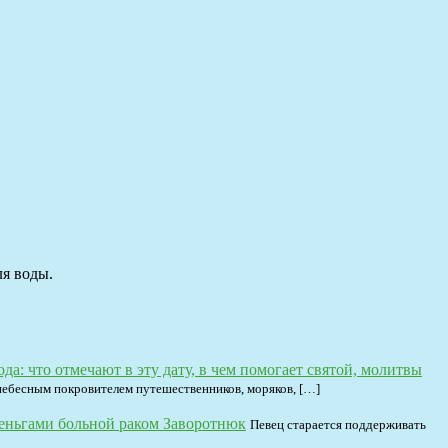
ля воды.
да: что отмечают в эту дату, в чем помогает святой, молитвы
небесным покровителем путешественников, моряков, […]
деньгами больной раком Заворотнюк
Певец старается поддерживать