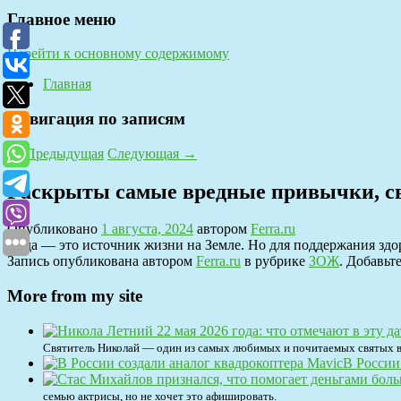
Главное меню
Перейти к основному содержимому
Главная
Навигация по записям
←
Предыдущая
Следующая
→
Раскрыты самые вредные привычки, св
Опубликовано
1 августа, 2024
автором
Ferra.ru
Вода — это источник жизни на Земле. Но для поддержания здор
Запись опубликована автором
Ferra.ru
в рубрике
ЗОЖ
. Добавьт
More from my site
Святитель Николай — один из самых любимых и почитаемых святых в 
В России
семью актрисы, но не хочет это афишировать.