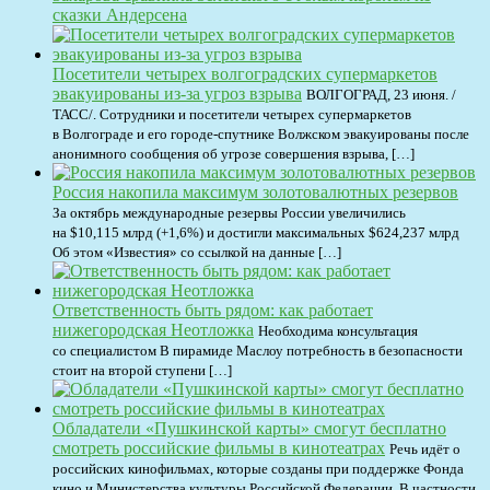
сказки Андерсена
Посетители четырех волгоградских супермаркетов
эвакуированы из-за угроз взрыва
ВОЛГОГРАД, 23 июня. /
ТАСС/. Сотрудники и посетители четырех супермаркетов
в Волгограде и его городе-спутнике Волжском эвакуированы после
анонимного сообщения об угрозе совершения взрыва, […]
Россия накопила максимум золотовалютных резервов
За октябрь международные резервы России увеличились
на $10,115 млрд (+1,6%) и достигли максимальных $624,237 млрд
Об этом «Известия» со ссылкой на данные […]
Ответственность быть рядом: как работает
нижегородская Неотложка
Необходима консультация
со специалистом В пирамиде Маслоу потребность в безопасности
стоит на второй ступени […]
Обладатели «Пушкинской карты» смогут бесплатно
смотреть российские фильмы в кинотеатрах
Речь идёт о
российских кинофильмах, которые созданы при поддержке Фонда
кино и Министерства культуры Российской Федерации. В частности,