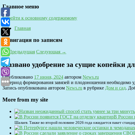
Главное меню
Перейти к основному содержимому
Главная
Навигация по записям
←
Предыдущая
Следующая
→
Названо удобрение за сущие копейки дл
Опубликовано
17 июня, 2024
автором
News.ru
В период формирования завязей и плодоношения необходимо у
Запись опубликована автором
News.ru
в рубрике
Дом и сад
. До
More from my site
В России 
Шалаев. Также во второй половине 2026 года ожидается пакет станда