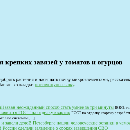
я крепких завязей у томатов и огурцов
добрять растения и насыщать почву микроэлементами, рассказа
бавьте в закладки
постоянную ссылку
.
Назван неожиданный способ стать умнее за три минуты
IBRO: та
появится ГОСТ на отделку квартир
ГОСТ на отделку квартир разрабаты
ртов по системам […]
В Петербурге нашли человеческие останки в чемод
В России сделали заявление о сроках завершения СВО