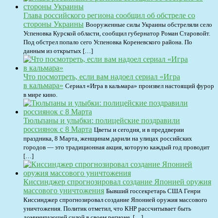
Глава российского региона сообщил об обстреле со
стороны Украины
Вооруженные силы Украины обстреляли село
Успеновка Курской области, сообщил губернатор Роман Старовойт.
Под обстрел попало сего Успеновка Кореневского района. По
данным из открытых […]
Что посмотреть, если вам надоел сериал «Игра
в кальмара»
Сериал «Игра в кальмара» произвел настоящий фурор
в мире кино.
Тюльпаны и улыбки: полицейские поздравили
россиянок с 8 Марта
Цветы и сегодня, и в преддверии
праздника, 8 Марта, женщинам дарили на улицах российских
городов — это традиционная акция, которую каждый год проводит
[…]
Киссинджер спрогнозировал создание Японией оружия
массового уничтожения
Бывший госсекретарь США Генри
Киссинджер спрогнозировал создание Японией оружия массового
уничтожения. Политик отметил, что КНР рассчитывает быть
доминирующей силой в своем регионе. […]