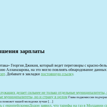
вышения зарплаты
така» Георгия Джикия, который ведет переговоры с красно-бел
ию Алланазарова, на это могло повлиять обнародование данных 
орт
. Добавьте в закладки
постоянную ссылку
.
ые муниципалитеты, но и страну в целом
Глава подкомиссии подчеркн
та поможет нашей молодежи лучше […]
Додон заявил, что тарифы на газ в Молдавии 