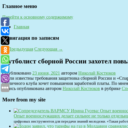
Главное меню
Перейти к основному содержимому
Главная
Навигация по записям
←
Предыдущая
Следующая
→
Футболист сборной России захотел по
Опубликовано
23 июня, 2021
автором
Николай Костюков
Стали известны требования защитника сборной России и «Спар
столичного клуба хочет повышения заработной платы. По мнен
Запись опубликована автором
Николай Костюков
в рубрике
Сп
More from my site
Опыт военнослужащих делает сильнее не только отдельн
цифровых инструментов для передачи знаний молодежи. «Такая рабо