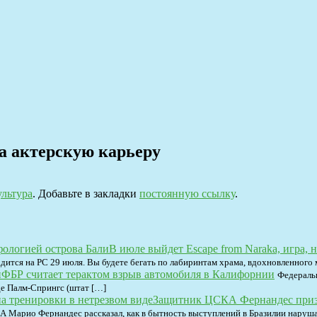
а актерскую карьеру
ультура
. Добавьте в закладки
постоянную ссылку
.
В июле выйдет Escape from Naraka, игра,
адится на PC 29 июля. Вы будете бегать по лабиринтам храма, вдохновленного
ФБР считает терактом взрыв автомобиля в Калифорнии
Федераль
е Палм-Спрингс (штат […]
Защитник ЦСКА Фернандес призна
А Марио Фернандес рассказал, как в бытность выступлений в Бразилии наруша