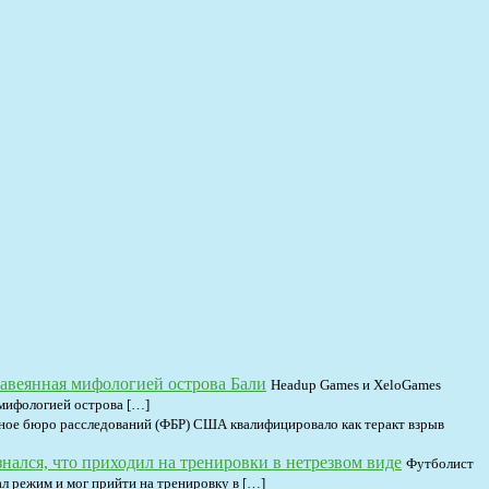
 навеянная мифологией острова Бали
Headup Games и XeloGames
 мифологией острова […]
ное бюро расследований (ФБР) США квалифицировало как теракт взрыв
лся, что приходил на тренировки в нетрезвом виде
Футболист
л режим и мог прийти на тренировку в […]