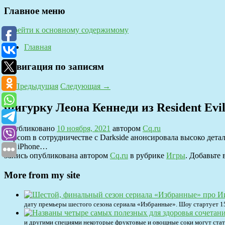
Главное меню
Перейти к основному содержимому
Главная
Навигация по записям
←
Предыдущая
Следующая
→
Фигурку Леона Кеннеди из Resident Evil 
Опубликовано
10 ноября, 2021
автором
Cq.ru
Capcom в сотрудничестве с Darkside анонсировала высоко детал
как iPhone…
Запись опубликована автором
Cq.ru
в рубрике
Игры
. Добавьте
More from my site
дату премьеры шестого сезона сериала «Избранные». Шоу стартует 15 
и другими специями некоторые фруктовые и овощные соки могут стат